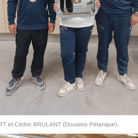
T et Cédric BRULANT (Douaisis Pétanque).