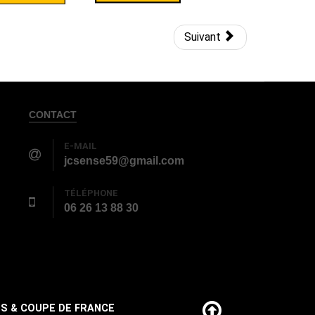
Suivant
CONTACT
E-MAIL
jcsense59@gmail.com
TÉLÉPHONE
06 26 13 88 30
S & COUPE DE FRANCE