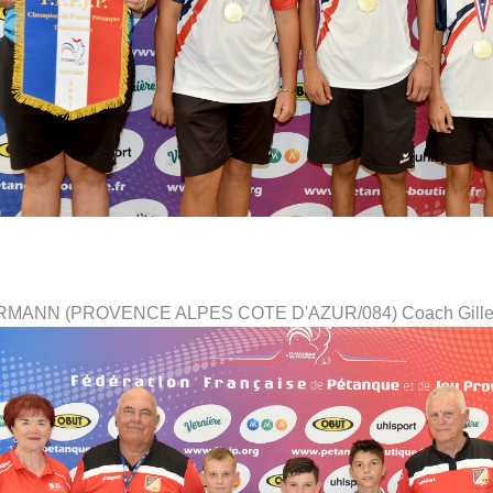
OURMANN (PROVENCE ALPES COTE D'AZUR/084) Coach Gil