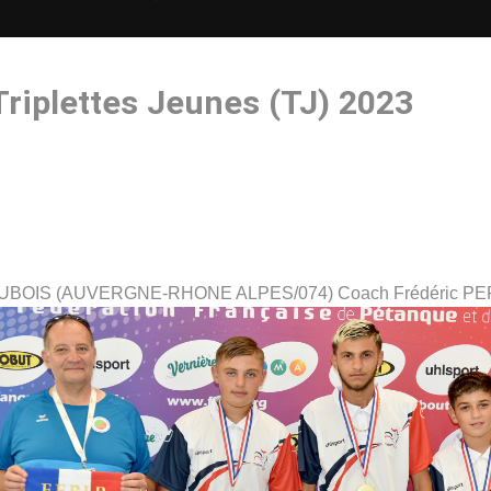
riplettes Jeunes (TJ) 2023
DUBOIS (AUVERGNE-RHONE ALPES/074) Coach Frédéric P