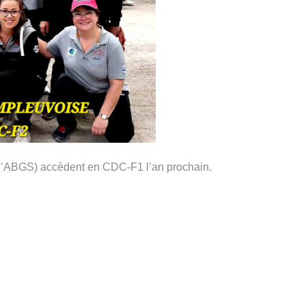
 l’ABGS) accèdent en CDC-F1 l’an prochain.