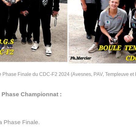
tte Phase Finale du CDC-F2 2024 (Avesnes, PAV, Templeuve et
a Phase Championnat :
a Phase Finale.