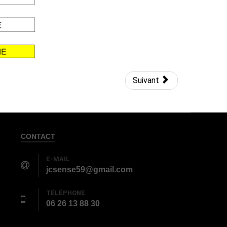
Suivant
CONTACT
E-MAIL
jcsense59@gmail.com
TÉLÉPHONE
06 26 13 88 30