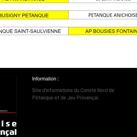
Information :
Site d'informations du Comité Nord de
Pétanque et de Jeu Provençal.